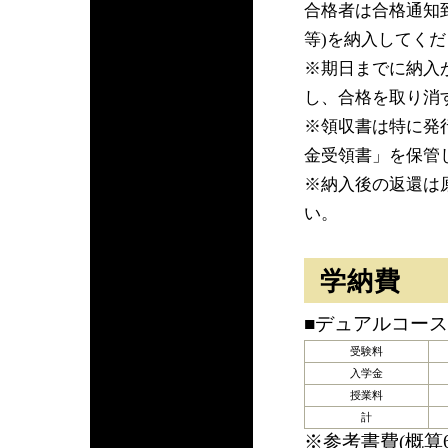
合格者は合格通知
等)を納入してく
※期日までに納入
し、合格を取り消
※領収書は特に発
金受領書」を保管
※納入後の返還は
い。
学納費
■デュアルコース
受験料
入学金
授業料
計
※参考書費(概算