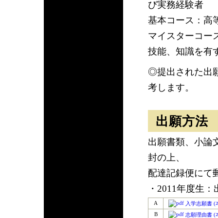
び実務経験者
基本コース：高
マイスターコー
技能、知識を有
◎提出された出
考します。
出願方法
出願書類、小論
封の上、
配達記録便にて
・2011年度生：
A
入学志願書 (本
B
志願理由書 (本