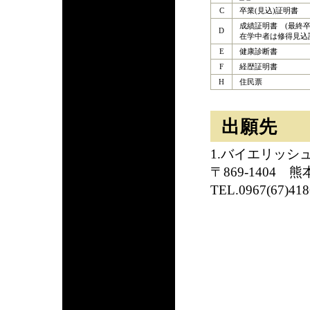
C
卒業(見込)証明書
成績証明書 (最終卒
D
在学中者は修得見込
E
健康診断書
F
経歴証明書
H
住民票
出願先
1.バイエリッシ
〒869-1404
熊本
TEL.0967(67)418